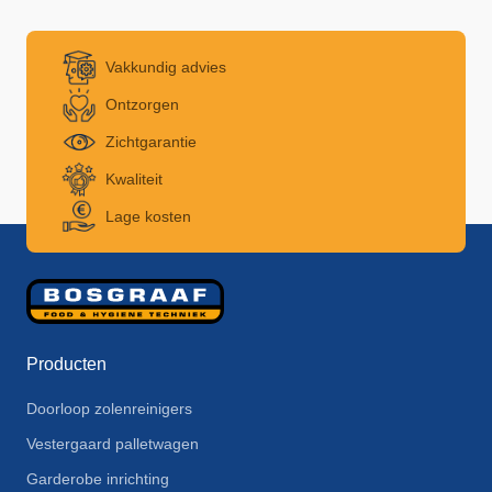
Vakkundig advies
Ontzorgen
Zichtgarantie
Kwaliteit
Lage kosten
Producten
Doorloop zolenreinigers
Vestergaard palletwagen
Garderobe inrichting