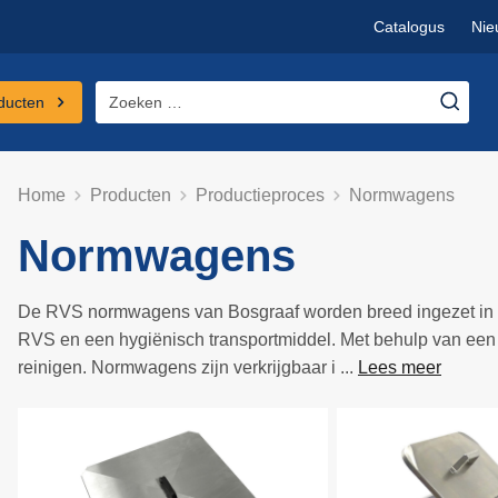
Catalogus
Nie
Zoeken
ducten
naar:
Home
Producten
Productieproces
Normwagens
Normwagens
De RVS normwagens van Bosgraaf worden breed ingezet in d
RVS en een hygiënisch transportmiddel. Met behulp van ee
reinigen. Normwagens zijn verkrijgbaar i ...
Lees meer