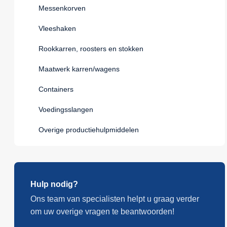
Messenkorven
Vleeshaken
Rookkarren, roosters en stokken
Maatwerk karren/wagens
Containers
Voedingsslangen
Overige productiehulpmiddelen
Hulp nodig?
Ons team van specialisten helpt u graag verder
om uw overige vragen te beantwoorden!