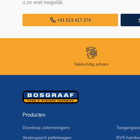
u zo snel mogelijk.
+31 513 417 374
Vakkundig advies
Producten
Doorloop zolenreinigers
Toegangsco
Vestergaard palletwagen
RVS handw