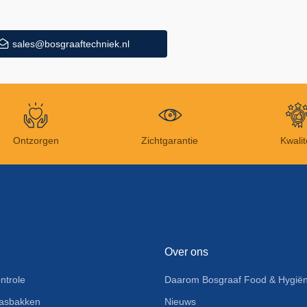
sales@bosgraaftechniek.nl
Ontzorgen
Zichtgarantie
Kwalit
Over ons
ntrole
Daarom Bosgraaf Food & Hygiën
asbakken
Nieuws