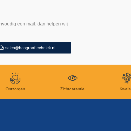
nvoudig een mail, dan helpen wij
sales@bosgraaftechniek.nl
Ontzorgen
Zichtgarantie
Kwalit