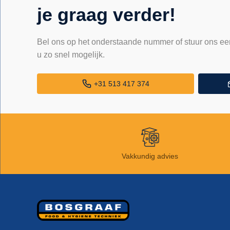
je graag verder!
Bel ons op het onderstaande nummer of stuur ons ee
u zo snel mogelijk.
+31 513 417 374
Vakkundig advies