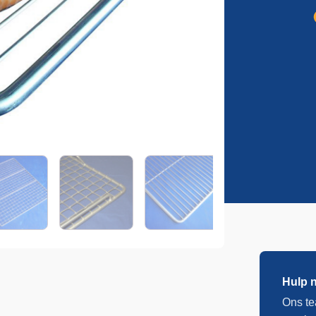
aantal
Hulp 
Ons te