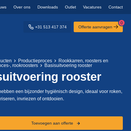
uws
Over ons
Downloads
Outlet
Vacatures
Contact
0
+31 513 417 374
Offerte aanvragen
ucten
Productieproces
Rookkarren, roosters en
oces-, rookroosters
Basisuitvoering rooster
uitvoering rooster
 hebben een bijzonder hygiënisch design, ideaal voor roken,
riseren, invriezen of ontdooien.
Toevoegen aan offerte