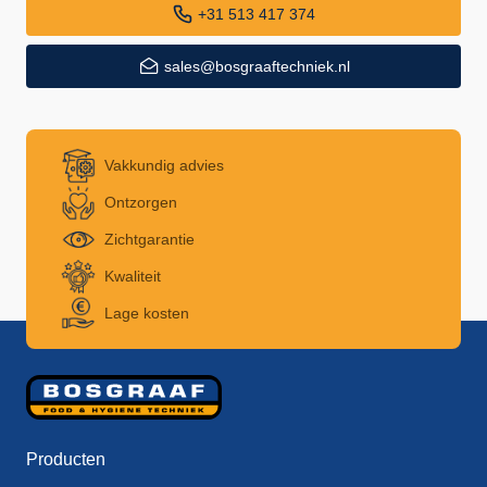
+31 513 417 374
sales@bosgraaftechniek.nl
Vakkundig advies
Ontzorgen
Zichtgarantie
Kwaliteit
Lage kosten
Producten