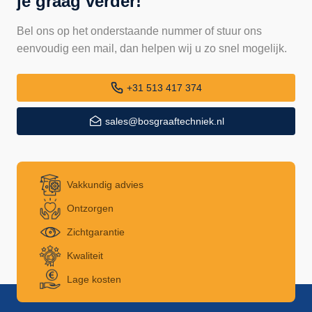
je graag verder!
Bel ons op het onderstaande nummer of stuur ons
eenvoudig een mail, dan helpen wij u zo snel mogelijk.
+31 513 417 374
sales@bosgraaftechniek.nl
Vakkundig advies
Ontzorgen
Zichtgarantie
Kwaliteit
Lage kosten