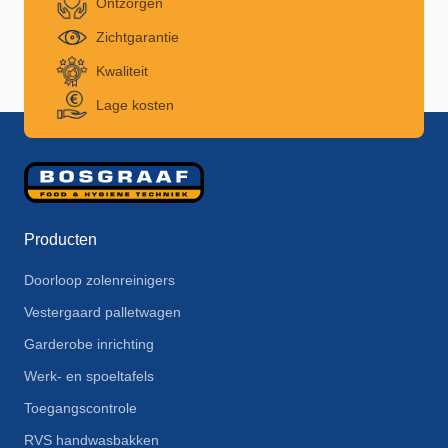
Ontzorgen
Zichtgarantie
Kwaliteit
Lage kosten
Producten
Doorloop zolenreinigers
Vestergaard palletwagen
Garderobe inrichting
Werk- en spoeltafels
Toegangscontrole
RVS handwasbakken