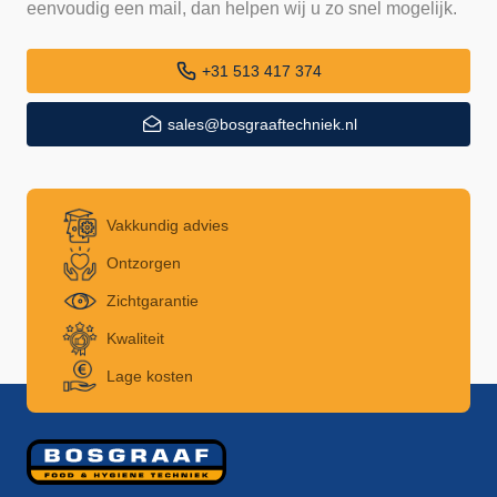
eenvoudig een mail, dan helpen wij u zo snel mogelijk.
+31 513 417 374
sales@bosgraaftechniek.nl
Vakkundig advies
Ontzorgen
Zichtgarantie
Kwaliteit
Lage kosten