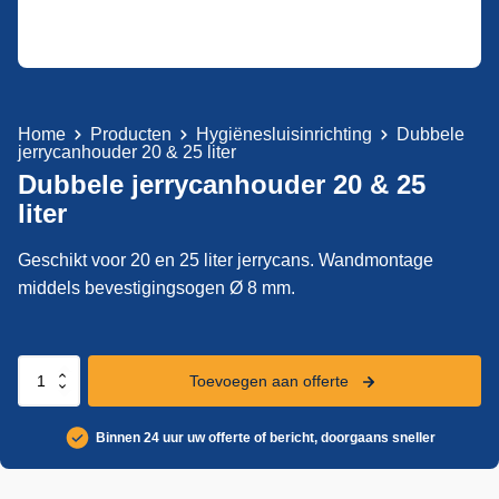
Home
Producten
Hygiënesluisinrichting
Dubbele
jerrycanhouder 20 & 25 liter
Dubbele jerrycanhouder 20 & 25
liter
Geschikt voor 20 en 25 liter jerrycans. Wandmontage
middels bevestigingsogen Ø 8 mm.
Dubbele
Toevoegen aan offerte
jerrycanhouder
20
Binnen 24 uur uw offerte of bericht, doorgaans sneller
&
25
liter