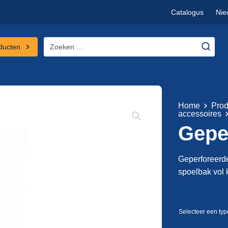
Catalogus
Nie
Zoeken
ducten
naar:
Home
Prod
accessoires
Gepe
Geperforeerde
spoelbak vol k