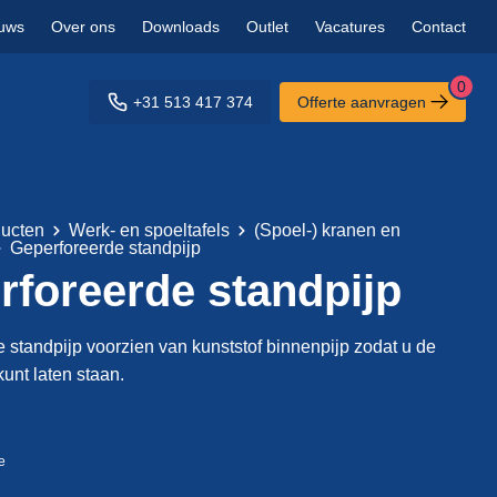
uws
Over ons
Downloads
Outlet
Vacatures
Contact
0
+31 513 417 374
Offerte aanvragen
ucten
Werk- en spoeltafels
(Spoel-) kranen en
Geperforeerde standpijp
rforeerde standpijp
 standpijp voorzien van kunststof binnenpijp zodat u de
unt laten staan.