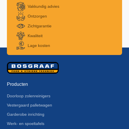
Vakkundig advies
Ontzorgen
Zichtgarantie
Kwaliteit
Lage kosten
Producten
Doorloop zolenreinigers
Vestergaard palletwagen
Garderobe inrichting
Werk- en spoeltafels