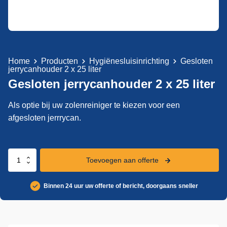
Home
Producten
Hygiënesluisinrichting
Gesloten
jerrycanhouder 2 x 25 liter
Gesloten jerrycanhouder 2 x 25 liter
Als optie bij uw zolenreiniger te kiezen voor een
afgesloten jerrrycan.
Gesloten
Toevoegen aan offerte
jerrycanhouder
2
Binnen 24 uur uw offerte of bericht, doorgaans sneller
x
25
liter
aantal