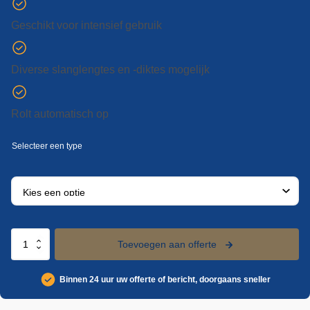
Geschikt voor intensief gebruik
Diverse slanglengtes en -diktes mogelijk
Rolt automatisch op
Heavy
Toevoegen aan offerte
duty
slanghaspel
Binnen 24 uur uw offerte of bericht, doorgaans sneller
veerretour
aantal