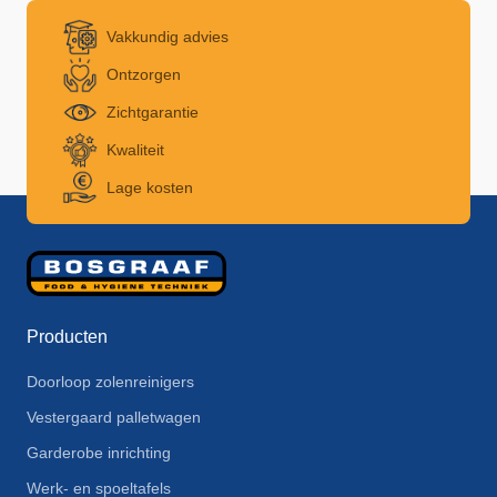
Vakkundig advies
Ontzorgen
Zichtgarantie
Kwaliteit
Lage kosten
Producten
Doorloop zolenreinigers
Vestergaard palletwagen
Garderobe inrichting
Werk- en spoeltafels