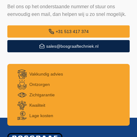
Bel ons op het onderstaande nummer of stuur ons
eenvoudig een mail, dan helpen wij u zo snel mogelijk.
+31 513 417 374
sales@bosgraaftechniek.nl
Vakkundig advies
Ontzorgen
Zichtgarantie
Kwaliteit
Lage kosten