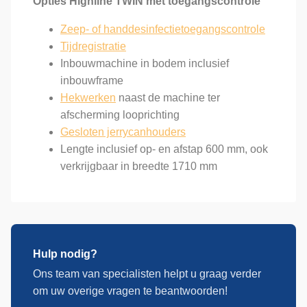
Opties Highline TWIN met toegangscontrole
Zeep- of handdesinfectietoegangscontrole
Tijdregistratie
Inbouwmachine in bodem inclusief
inbouwframe
Hekwerken
naast de machine ter
afscherming looprichting
Gesloten jerrycanhouders
Lengte inclusief op- en afstap 600 mm, ook
verkrijgbaar in breedte 1710 mm
Hulp nodig?
Ons team van specialisten helpt u graag verder
om uw overige vragen te beantwoorden!