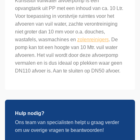
Kunststof vuilwater afvoerpomp is een
opvangtank uit PP met een inhoud van ca. 10 Ltr.
Voor toepassing in vorstvrije ruimtes voor het
afvoeren van vuil water, zachte verontreiniging
niet groter dan 10 mm voor o.a. douches,
wastafels, wasmachines en
zolenreinigers
. De
pomp kan tot een hoogte van 10 Mtr. vuil water
afvoeren. Het vuil wordt door deze afvoerpomp
vermalen en is dus ideaal op plekken waar geen
DN110 afvoer is. Aan te sluiten op DN50 afvoer.
Hulp nodig?
Ons team van specialisten helpt u graag verder
om uw overige vragen te beantwoorden!