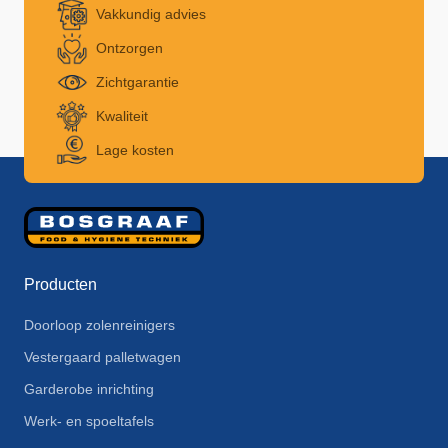
Vakkundig advies
Ontzorgen
Zichtgarantie
Kwaliteit
Lage kosten
Producten
Doorloop zolenreinigers
Vestergaard palletwagen
Garderobe inrichting
Werk- en spoeltafels