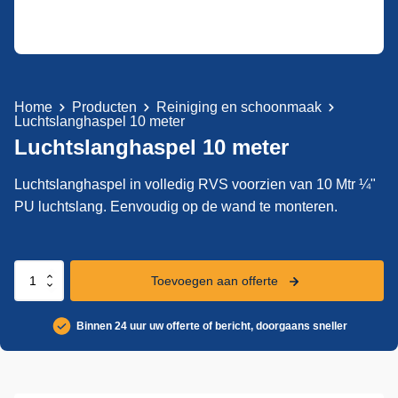
Home
Producten
Reiniging en schoonmaak
Luchtslanghaspel 10 meter
Luchtslanghaspel 10 meter
Luchtslanghaspel in volledig RVS voorzien van 10 Mtr ¼"
PU luchtslang. Eenvoudig op de wand te monteren.
Luchtslanghaspel
Toevoegen aan offerte
10
meter
Binnen 24 uur uw offerte of bericht, doorgaans sneller
aantal