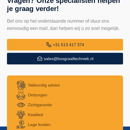
Vragen? Onze specialisten helpen
je graag verder!
Bel ons op het onderstaande nummer of stuur ons
eenvoudig een mail, dan helpen wij u zo snel mogelijk.
+31 513 417 374
sales@bosgraaftechniek.nl
Vakkundig advies
Ontzorgen
Zichtgarantie
Kwaliteit
Lage kosten