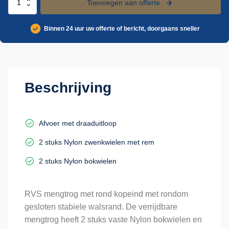
Toevoegen aan offerte
met
rond
Binnen 24 uur uw offerte of bericht, doorgaans sneller
kopeind
aantal
Beschrijving
Afvoer met draaduitloop
2 stuks Nylon zwenkwielen met rem
2 stuks Nylon bokwielen
RVS mengtrog met rond kopeind met rondom
gesloten stabiele walsrand. De verrijdbare
mengtrog heeft 2 stuks vaste Nylon bokwielen en