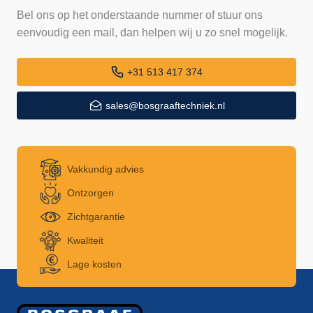
Bel ons op het onderstaande nummer of stuur ons
eenvoudig een mail, dan helpen wij u zo snel mogelijk.
+31 513 417 374
sales@bosgraaftechniek.nl
Vakkundig advies
Ontzorgen
Zichtgarantie
Kwaliteit
Lage kosten