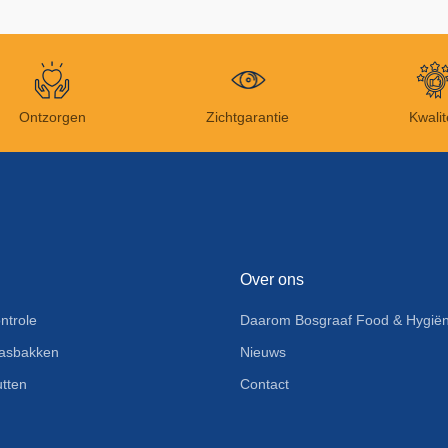
Ontzorgen
Zichtgarantie
Kwalit
Over ons
ntrole
Daarom Bosgraaf Food & Hygiën
asbakken
Nieuws
tten
Contact