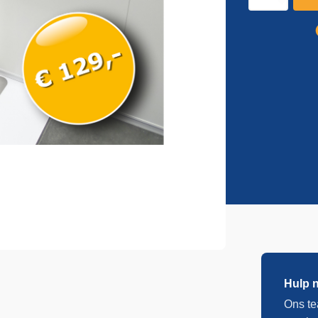
standaard
aantal
Hulp 
Ons te