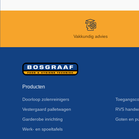
Vakkundig advies
Producten
Doorloop zolenreinigers
Toegangsco
Vestergaard palletwagen
RVS handw
Garderobe inrichting
Goten en pu
Werk- en spoeltafels