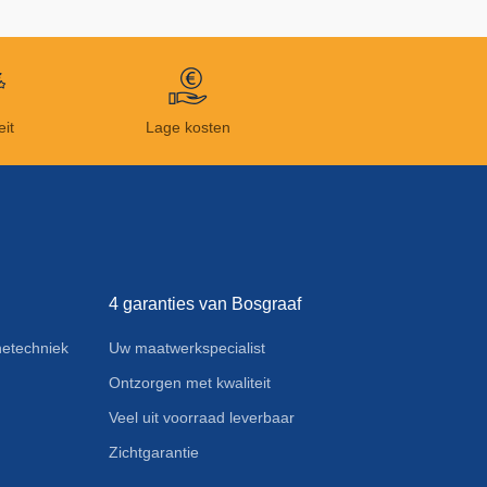
eit
Lage kosten
4 garanties van Bosgraaf
etechniek
Uw maatwerkspecialist
Ontzorgen met kwaliteit
Veel uit voorraad leverbaar
Zichtgarantie