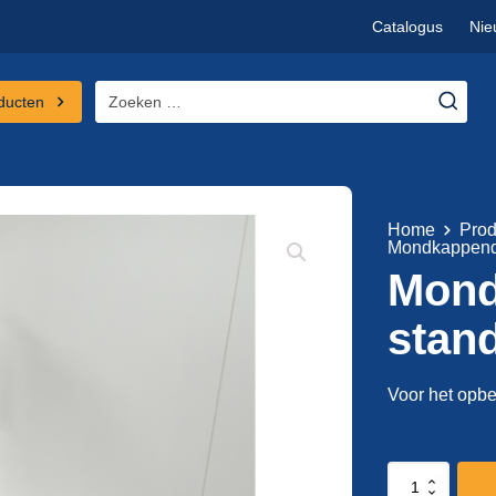
Catalogus
Nie
Zoeken
ducten
naar:
Home
Prod
Mondkappend
Mond
stan
Voor het opb
Mondkappendisp