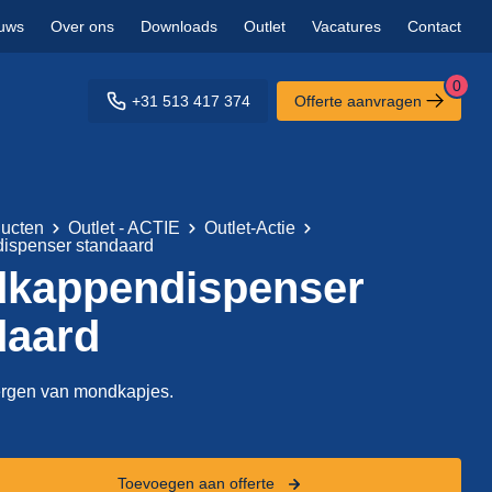
uws
Over ons
Downloads
Outlet
Vacatures
Contact
0
+31 513 417 374
Offerte aanvragen
ucten
Outlet - ACTIE
Outlet-Actie
ispenser standaard
kappendispenser
daard
ergen van mondkapjes.
enser
Toevoegen aan offerte