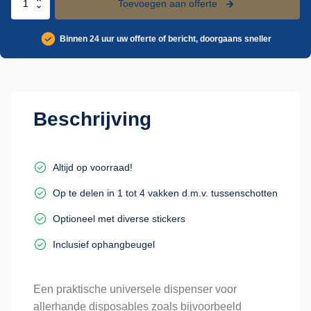
Toevoegen aan offerte
dispenser
model
Binnen 24 uur uw offerte of bericht, doorgaans sneller
1-
4
aantal
Beschrijving
Altijd op voorraad!
Op te delen in 1 tot 4 vakken d.m.v. tussenschotten
Optioneel met diverse stickers
Inclusief ophangbeugel
Een praktische universele dispenser voor
allerhande disposables zoals bijvoorbeeld