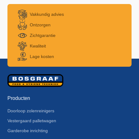
Vakkundig advies
Ontzorgen
Zichtgarantie
Kwaliteit
Lage kosten
Producten
Doorloop zolenreinigers
Vestergaard palletwagen
Garderobe inrichting