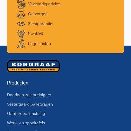
Vakkundig advies
Ontzorgen
Zichtgarantie
Kwaliteit
Lage kosten
Producten
Doorloop zolenreinigers
Vestergaard palletwagen
Garderobe inrichting
Werk- en spoeltafels