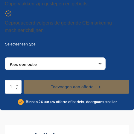
Oppervlakken zijn geslepen en gebeitst
Geproduceerd volgens de geldende CE-markering
machinerichtlijnen
RVS
Toevoegen aan offerte
swingloader
-
Binnen 24 uur uw offerte of bericht, doorgaans sneller
normwagenkantelaar
aantal