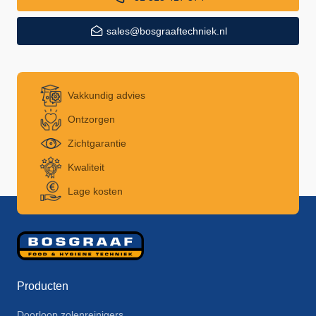
sales@bosgraaftechniek.nl
Vakkundig advies
Ontzorgen
Zichtgarantie
Kwaliteit
Lage kosten
Producten
Doorloop zolenreinigers