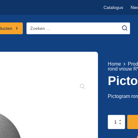
Catalogus
Nie
Zoeken
ducten
naar:
Home
Prod
rond vrouw 
Pict
Pictogram r
Pictogram
rond
vrouw
RVS