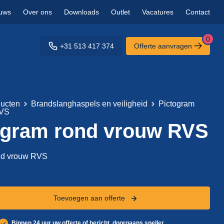
uws
Over ons
Downloads
Outlet
Vacatures
Contact
0
+31 513 417 374
Offerte aanvragen
ucten
Brandslanghaspels en veiligheid
Pictogram
RVS
ogram rond vrouw RVS
ond vrouw RVS
Toevoegen aan offerte
Binnen 24 uur uw offerte of bericht, doorgaans sneller