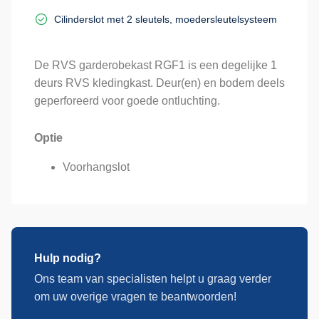
Cilinderslot met 2 sleutels, moedersleutelsysteem
De RVS garderobekast RGF1 is een degelijke 1
deurs RVS kledingkast. Deur(en) en bodem deels
geperforeerd voor goede ontluchting.
Optie
Voorhangslot
Hulp nodig?
Ons team van specialisten helpt u graag verder
om uw overige vragen te beantwoorden!