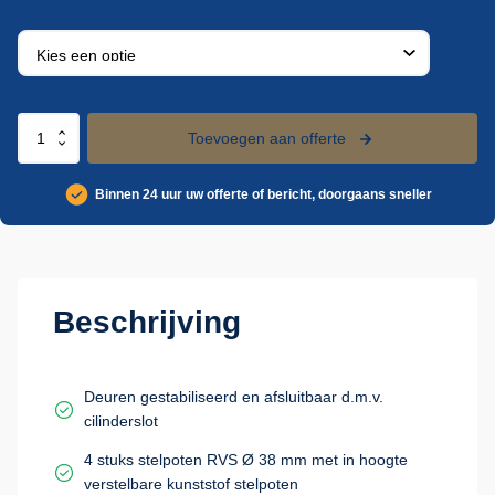
RVS
Toevoegen aan offerte
garderobekast
1
Binnen 24 uur uw offerte of bericht, doorgaans sneller
deurs
aantal
Beschrijving
Deuren gestabiliseerd en afsluitbaar d.m.v.
cilinderslot
4 stuks stelpoten RVS Ø 38 mm met in hoogte
verstelbare kunststof stelpoten