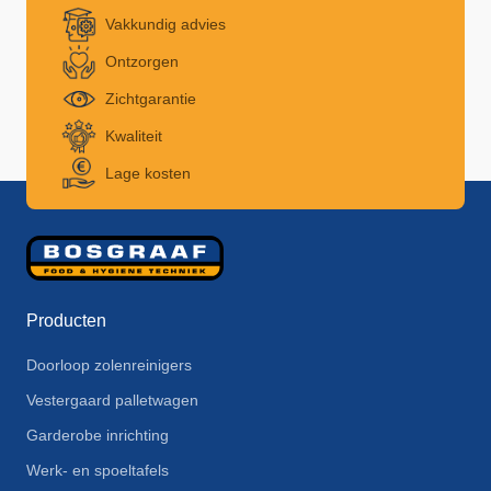
Vakkundig advies
Ontzorgen
Zichtgarantie
Kwaliteit
Lage kosten
Producten
Doorloop zolenreinigers
Vestergaard palletwagen
Garderobe inrichting
Werk- en spoeltafels