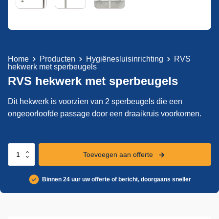
Home
Producten
Hygiënesluisinrichting
RVS
hekwerk met sperbeugels
RVS hekwerk met sperbeugels
Dit hekwerk is voorzien van 2 sperbeugels die een
ongeoorloofde passage door een draaikruis voorkomen.
RVS
Toevoegen aan offerte
hekwerk
met
Binnen 24 uur uw offerte of bericht, doorgaans sneller
sperbeugels
aantal