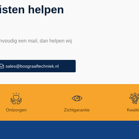
isten helpen
nvoudig een mail, dan helpen wij
sales@bosgraaftechniek.nl
Ontzorgen
Zichtgarantie
Kwalit