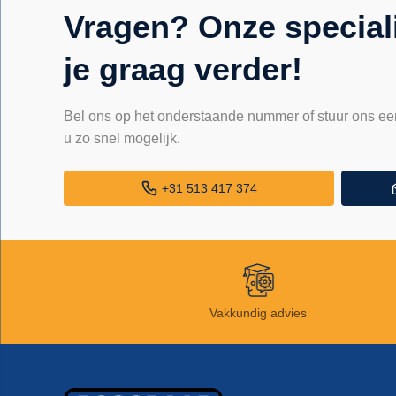
Vragen? Onze special
je graag verder!
Bel ons op het onderstaande nummer of stuur ons ee
u zo snel mogelijk.
+31 513 417 374
Vakkundig advies