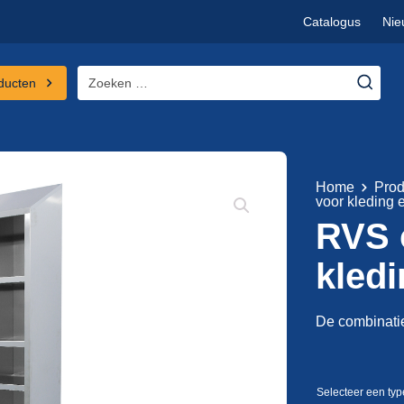
Catalogus
Nie
Zoeken
ducten
naar:
Home
Prod
voor kleding
RVS 
kled
De combinatie