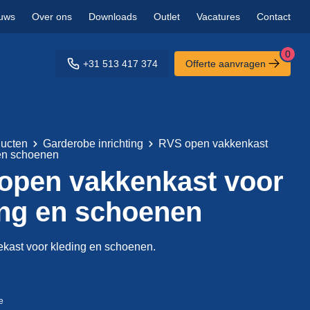
uws
Over ons
Downloads
Outlet
Vacatures
Contact
0
+31 513 417 374
Offerte aanvragen
ucten
Garderobe inrichting
RVS open vakkenkast
 en schoenen
open vakkenkast voor
ing en schoenen
kast voor kleding en schoenen.