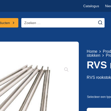
Catalogus
Nie
Zoeken
ducten
naar:
Home
Prod
stokken
Pr
RVS 
RVS rookstokk