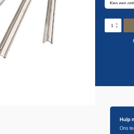
RVS
rookstokken
aantal
Hulp 
Ons te