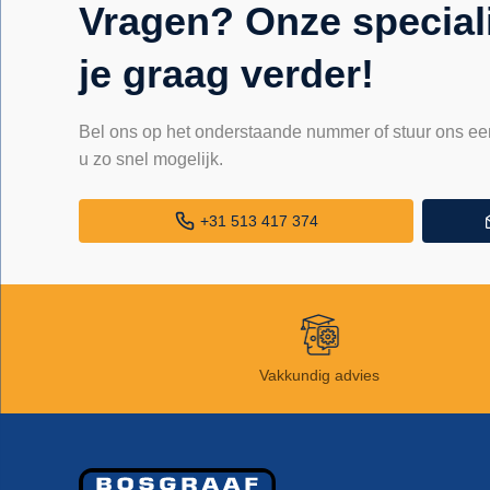
Vragen? Onze special
je graag verder!
Bel ons op het onderstaande nummer of stuur ons ee
u zo snel mogelijk.
+31 513 417 374
Vakkundig advies