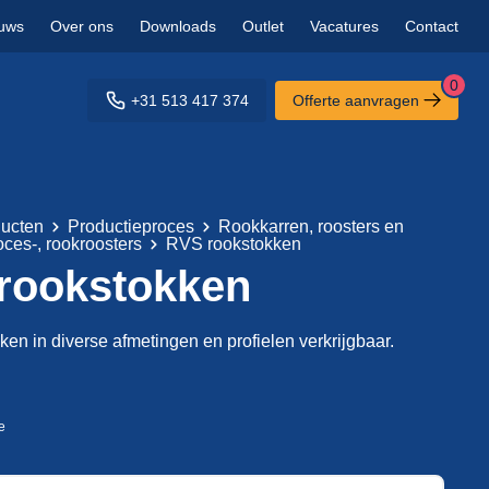
uws
Over ons
Downloads
Outlet
Vacatures
Contact
0
+31 513 417 374
Offerte aanvragen
ucten
Productieproces
Rookkarren, roosters en
oces-, rookroosters
RVS rookstokken
rookstokken
en in diverse afmetingen en profielen verkrijgbaar.