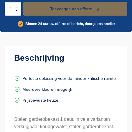
Stalen
Toevoegen aan offerte
garderobekast
1
Binnen 24 uur uw offerte of bericht, doorgaans sneller
deurs
aantal
Beschrijving
Perfecte oplossing voor de minder kritische ruimte
Meerdere kleuren mogelijk
Prijsbewuste keuze
Stalen garderobekast 1 deur. In vele varianten
verkrijgbaar koudgewalst, stalen garderobekast.