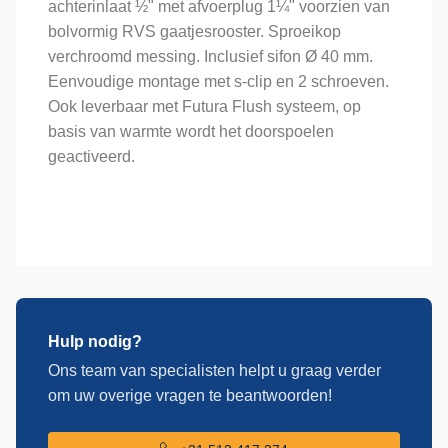
achterinlaat ½" met afvoerplug 1¼" voorzien van
bolvormig RVS gaatjesrooster. Sproeikop
verchroomd messing. Inclusief sifon Ø 40 mm.
Eenvoudige montage met s-clip en 2 schroeven.
Ook leverbaar met Futura Flush systeem, op
basis van warmte wordt het doorspoelen
geactiveerd.
Hulp nodig?
Ons team van specialisten helpt u graag verder
om uw overige vragen te beantwoorden!