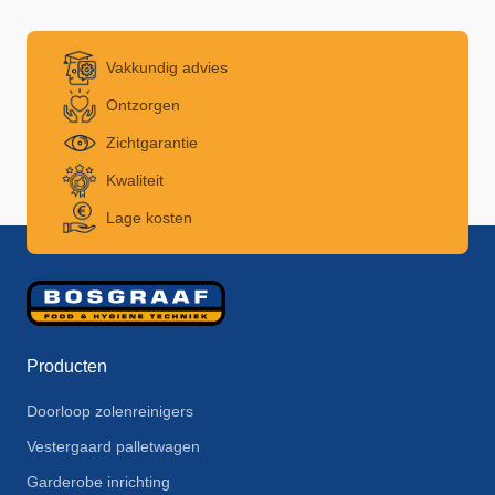
Vakkundig advies
Ontzorgen
Zichtgarantie
Kwaliteit
Lage kosten
Producten
Doorloop zolenreinigers
Vestergaard palletwagen
Garderobe inrichting