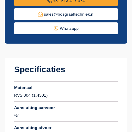
+31 513 417 374
sales@bosgraaftechniek.nl
Whatsapp
Specificaties
Materiaal
RVS 304 (1.4301)
Aansluiting aanvoer
½"
Aansluiting afvoer