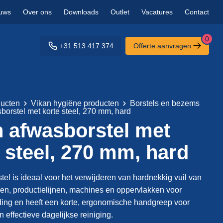
uws
Over ons
Downloads
Outlet
Vacatures
Contact
0
+31 513 417 374
Offerte aanvragen
ucten
Vikan hygiëne producten
Borstels en bezems
borstel met korte steel, 270 mm, hard
n afwasborstel met
 steel, 270 mm, hard
el is ideaal voor het verwijderen van hardnekkig vuil van
en, productielijnen, machines en oppervlakken voor
ing en heeft een korte, ergonomische handgreep voor
 effectieve dagelijkse reiniging.