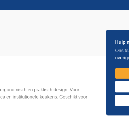
steel,
270
mm,
hard
aantal
Hulp 
Ons te
overig
 ergonomisch en praktisch design. Voor
reca en institutionele keukens. Geschikt voor