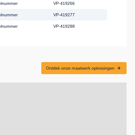
kelnummer
VP-419266
kelnummer
VP-419277
kelnummer
VP-419288
Ontdek onze maatwerk oplossingen