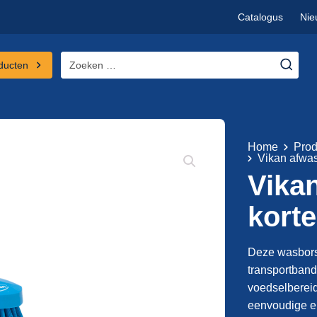
Catalogus
Nie
Zoeken
ducten
naar:
Home
Prod
Vikan afwas
Vika
korte
Deze wasborst
transportband
voedselbereid
eenvoudige en