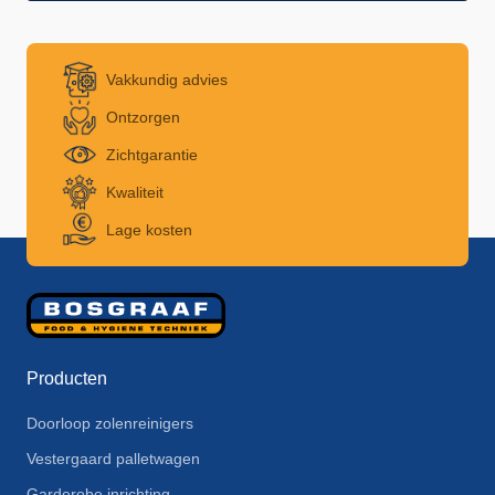
Vakkundig advies
Ontzorgen
Zichtgarantie
Kwaliteit
Lage kosten
Producten
Doorloop zolenreinigers
Vestergaard palletwagen
Garderobe inrichting