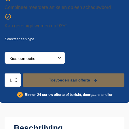
Combineer meerdere artikelen op een schaduwbord
Kan gereinigd worden op 93ºC
Vikan
Toevoegen aan offerte
straatbezem,
530
Binnen 24 uur uw offerte of bericht, doorgaans sneller
mm,
hard
aantal
Beschrijving