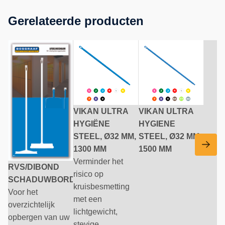
Gerelateerde producten
VIKAN ULTRA
VIKAN ULTRA
HYGIËNE
HYGIENE
STEEL, Ø32 MM,
STEEL, Ø32 MM,
1300 MM
1500 MM
Verminder het
RVS/DIBOND
risico op
SCHADUWBORD
kruisbesmetting
Voor het
met een
overzichtelijk
lichtgewicht,
opbergen van uw
stevige, ...