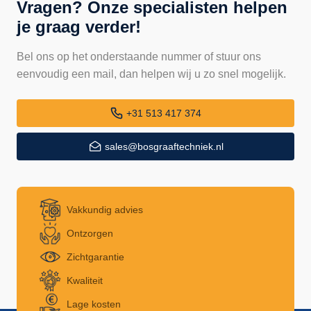
Vragen? Onze specialisten helpen
je graag verder!
Bel ons op het onderstaande nummer of stuur ons
eenvoudig een mail, dan helpen wij u zo snel mogelijk.
+31 513 417 374
sales@bosgraaftechniek.nl
Vakkundig advies
Ontzorgen
Zichtgarantie
Kwaliteit
Lage kosten