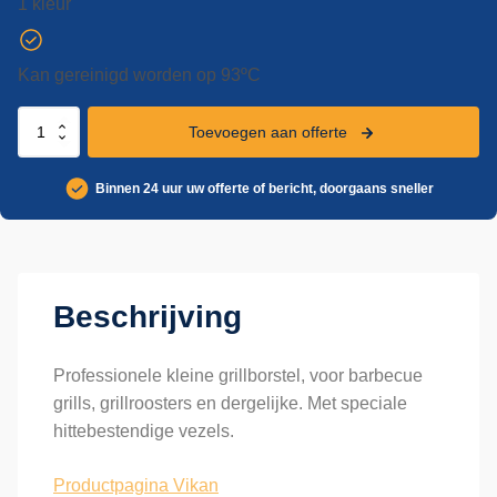
1 kleur
Kan gereinigd worden op 93ºC
Vikan
Toevoegen aan offerte
hittebestendige
grillborstel,
Binnen 24 uur uw offerte of bericht, doorgaans sneller
290
mm,
hard
aantal
Beschrijving
Professionele kleine grillborstel, voor barbecue
grills, grillroosters en dergelijke. Met speciale
hittebestendige vezels.
Productpagina Vikan