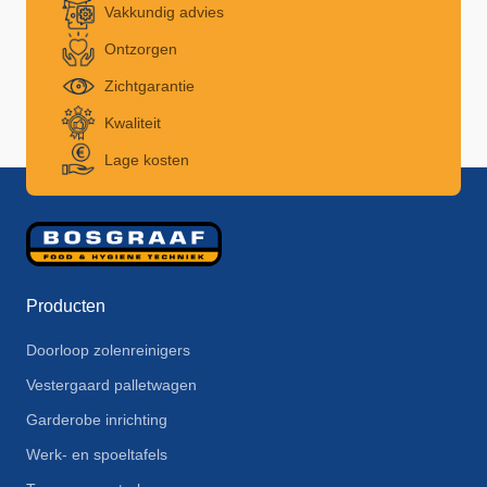
Vakkundig advies
Ontzorgen
Zichtgarantie
Kwaliteit
Lage kosten
Producten
Doorloop zolenreinigers
Vestergaard palletwagen
Garderobe inrichting
Werk- en spoeltafels