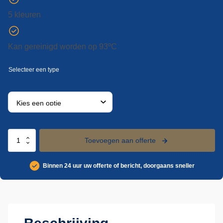
5 kleuren
Kan gereinigd worden op 93ºC
Vikan
Toevoegen aan offerte
hoekverstelbare
wasborstel
Binnen 24 uur uw offerte of bericht, doorgaans sneller
met
watertoevoer,
240
mm,
zacht
/
gespleten