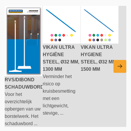
VIKAN ULTRA
VIKAN ULTRA
HYGIËNE
HYGIENE
STEEL, Ø32 MM,
STEEL, Ø32 MM,
1300 MM
1500 MM
Verminder het
RVS/DIBOND
risico op
SCHADUWBORD
kruisbesmetting
Voor het
met een
overzichtelijk
lichtgewicht,
opbergen van uw
stevige, ...
borstelwerk. Het
schaduwbord ...