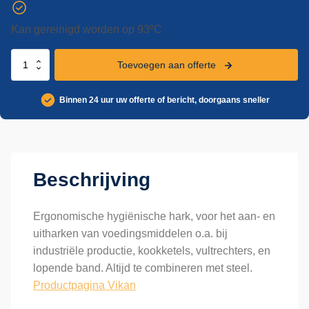
Kan gereinigd worden op 93ºC
Vikan
Toevoegen aan offerte
hygiënische
hark,
Binnen 24 uur uw offerte of bericht, doorgaans sneller
steelmodel,
205
mm
aantal
Beschrijving
Ergonomische hygiënische hark, voor het aan- en
uitharken van voedingsmiddelen o.a. bij
industriële productie, kookketels, vultrechters, en
lopende band. Altijd te combineren met steel.
Productpagina Vikan