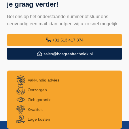
je graag verder!
Bel ons op het onderstaande nummer of stuur ons
eenvoudig een mail, dan helpen wij u zo snel mogelijk.
+31 513 417 374
sales@bosgraaftechniek.nl
Vakkundig advies
Ontzorgen
Zichtgarantie
Kwaliteit
Lage kosten