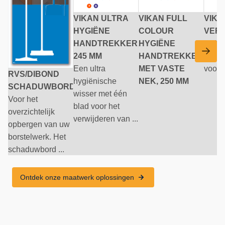
VIKAN ULTRA
VIKAN FULL
VIKA
HYGIËNE
COLOUR
VER
HANDTREKKER,
HYGIËNE
250 
245 MM
HANDTREKKER
Verva
Een ultra
MET VASTE
voor s
RVS/DIBOND
hygiënische
NEK, 250 MM
SCHADUWBORD
wisser met één
Voor het
blad voor het
overzichtelijk
verwijderen van ...
opbergen van uw
borstelwerk. Het
schaduwbord ...
Ontdek onze maatwerk oplossingen