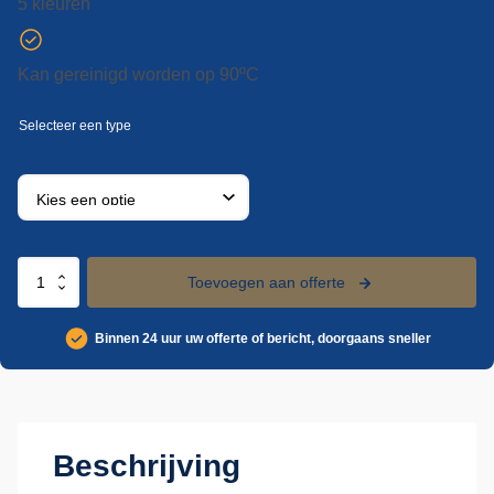
5 kleuren
Kan gereinigd worden op 90ºC
Vikan
Toevoegen aan offerte
klassieke
handtrekker
Binnen 24 uur uw offerte of bericht, doorgaans sneller
met
vaste
nek,
250
mm
aantal
Beschrijving