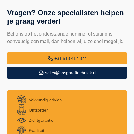
Vragen? Onze specialisten helpen
je graag verder!
Bel ons op het onderstaande nummer of stuur ons
eenvoudig een mail, dan helpen wij u zo snel mogelijk.
+31 513 417 374
sales@bosgraaftechniek.nl
Vakkundig advies
Ontzorgen
Zichtgarantie
Kwaliteit