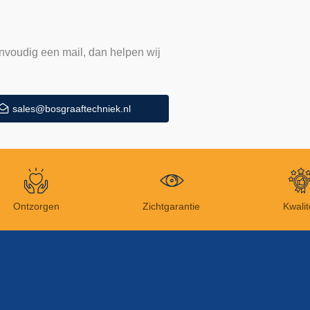
nvoudig een mail, dan helpen wij
sales@bosgraaftechniek.nl
Ontzorgen
Zichtgarantie
Kwalit