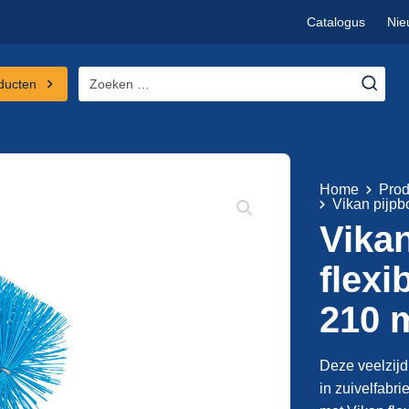
Catalogus
Nie
Zoeken
ducten
naar:
Home
Prod
Vikan pijpb
Vikan
flexi
210 
Deze veelzijd
in zuivelfabr