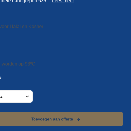
xibele handgrepen 535 ...
Lees meer
voor Halal en Kosher
d worden op 93ºC
Toevoegen aan offerte