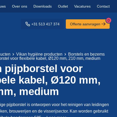
uws
Over ons
Downloads
Outlet
Vacatures
Contact
0
+31 513 417 374
Offerte aanvragen
ucten
Vikan hygiëne producten
Borstels en bezems
orstel voor flexibele kabel, Ø120 mm, 210 mm, medium
 pijpborstel voor
bele kabel, Ø120 mm,
mm, medium
ige pijpborstel is ontworpen voor het reinigen van leidingen
ieken, brouwerijen en de visserijsector. Kan worden gebruikt