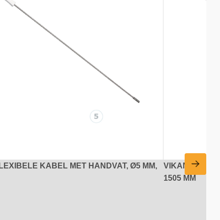
LEXIBELE KABEL MET HANDVAT, Ø5 MM,
VIKAN FLEXIB
1505 MM