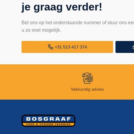
je graag verder!
Bel ons op het onderstaande nummer of stuur ons ee
u zo snel mogelijk.
+31 513 417 374
Vakkundig advies