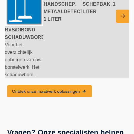
HANDSCHEP,
SCHEPBAK, 1
METAALDETECTEERBAAR,
LITER
1 LITER
RVS/DIBOND
SCHADUWBORD
Voor het
overzichtelijk
opbergen van uw
borstelwerk. Het
schaduwbord ...
Ontdek onze maatwerk oplossingen
Vragen? Onze specialisten helpen