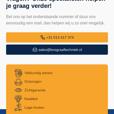
je graag verder!
Bel ons op het onderstaande nummer of stuur ons
eenvoudig een mail, dan helpen wij u zo snel mogelijk.
+31 513 417 374
sales@bosgraaftechniek.nl
Vakkundig advies
Ontzorgen
Zichtgarantie
Kwaliteit
Lage kosten