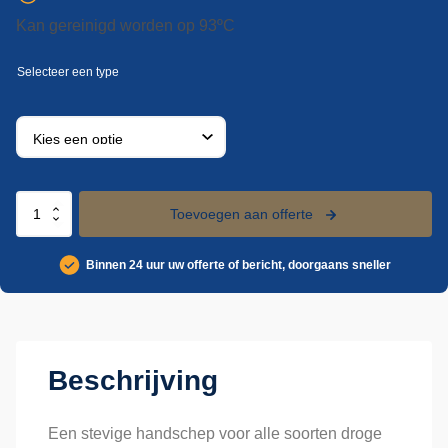
Kan gereinigd worden op 93ºC
Vikan
Toevoegen aan offerte
rechte
handschep,
Binnen 24 uur uw offerte of bericht, doorgaans sneller
1
liter
aantal
Beschrijving
Een stevige handschep voor alle soorten droge