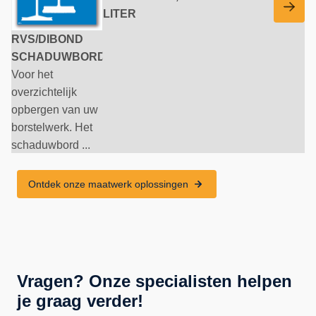
LITER
2 LI
RVS/DIBOND
SCHADUWBORD
Voor het
overzichtelijk
opbergen van uw
borstelwerk. Het
schaduwbord ...
Ontdek onze maatwerk oplossingen
Vragen? Onze specialisten helpen
je graag verder!