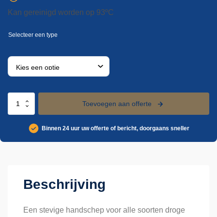
Kan gereinigd worden op 93ºC
Vikan
Toevoegen aan offerte
rechte
handschep,
Binnen 24 uur uw offerte of bericht, doorgaans sneller
2
liter
aantal
Beschrijving
Een stevige handschep voor alle soorten droge