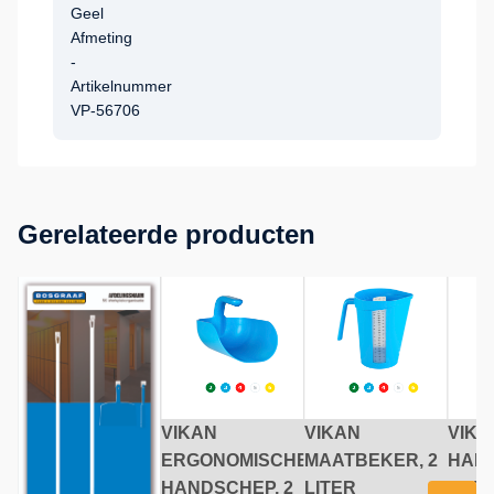
Geel
Afmeting
-
Artikelnummer
VP-56706
Gerelateerde producten
E
VIKAN
VIKAN
VIKA
ERGONOMISCHE
MAATBEKER, 2
HAN
HANDSCHEP, 2
LITER
MET