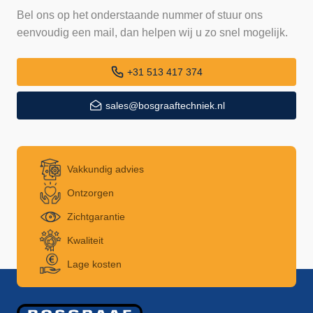
Bel ons op het onderstaande nummer of stuur ons
eenvoudig een mail, dan helpen wij u zo snel mogelijk.
+31 513 417 374
sales@bosgraaftechniek.nl
Vakkundig advies
Ontzorgen
Zichtgarantie
Kwaliteit
Lage kosten