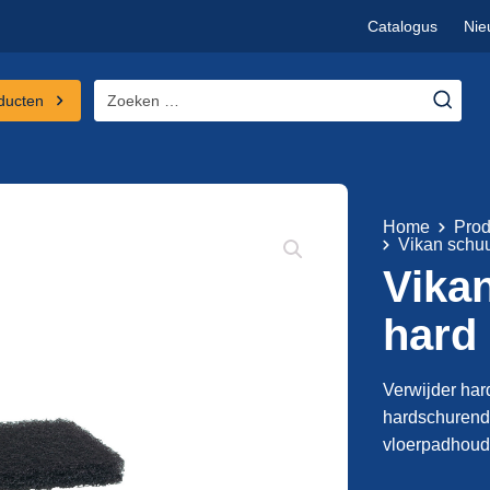
Catalogus
Nie
Zoeken
ducten
naar:
Home
Prod
Vikan schu
Vika
hard
Verwijder har
hardschurende
vloerpadhoud