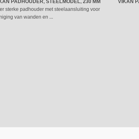
KAN PADHOUDER, STEELMODEL, 230 MM
VIKAN 
er sterke padhouder met steelaansluiting voor
iniging van wanden en ...