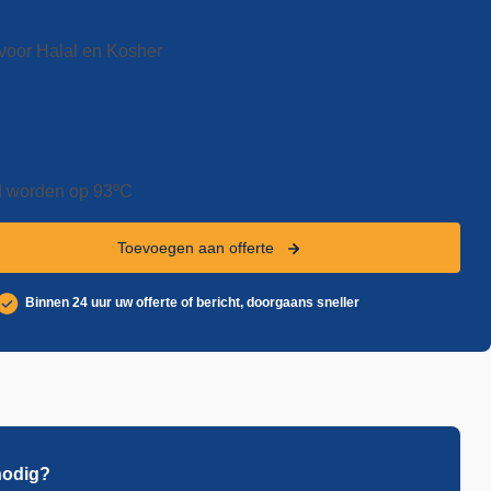
voor Halal en Kosher
d worden op 93ºC
Toevoegen aan offerte
Binnen 24 uur uw offerte of bericht, doorgaans sneller
nodig?