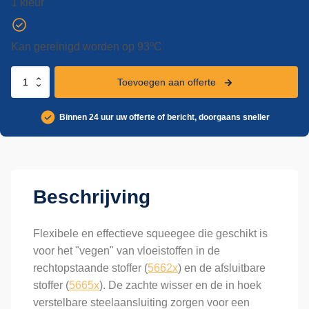
1 kleur
Kan gereinigd worden op 93ºC
Vikan
Toevoegen aan offerte
squeegee,
hoek
Binnen 24 uur uw offerte of bericht, doorgaans sneller
aanpasbaar,
260
mm
aantal
Beschrijving
Flexibele en effectieve squeegee die geschikt is
voor het "vegen" van vloeistoffen in de
rechtopstaande stoffer (
5662x
) en de afsluitbare
stoffer (
5665x
). De zachte wisser en de in hoek
verstelbare steelaansluiting zorgen voor een