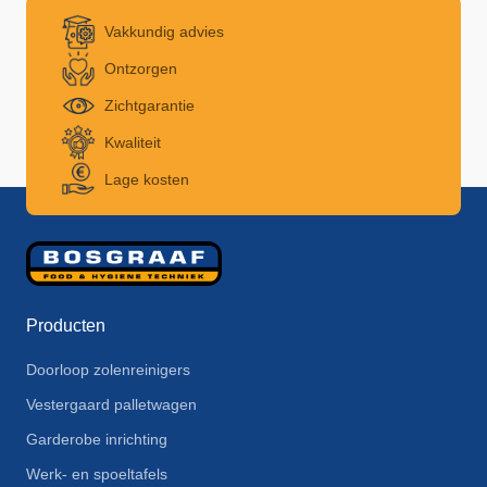
Vakkundig advies
Ontzorgen
Zichtgarantie
Kwaliteit
Lage kosten
Producten
Doorloop zolenreinigers
Vestergaard palletwagen
Garderobe inrichting
Werk- en spoeltafels