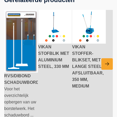
VIKAN
VIKAN
STOFBLIK MET
STOFFER-
ALUMINIUM
BLIKSET, MET
STEEL, 330 MM
LANGE STEEL,
AFSLUITBAAR,
RVS/DIBOND
350 MM,
SCHADUWBORD
MEDIUM
Voor het
overzichtelijk
opbergen van uw
borstelwerk. Het
schaduwbord ...