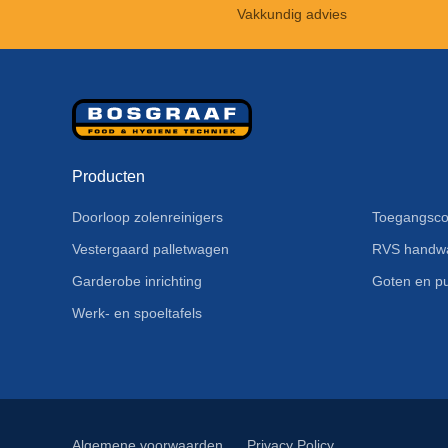
Vakkundig advies
Producten
Doorloop zolenreinigers
Toegangsco
Vestergaard palletwagen
RVS handw
Garderobe inrichting
Goten en pu
Werk- en spoeltafels
Algemene voorwaarden
Privacy Policy