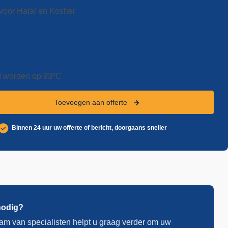
voor Halal en Kosher
d worden op 93ºC
Toevoegen aan offerte
Binnen 24 uur uw offerte of bericht, doorgaans sneller
nodig?
am van specialisten helpt u graag verder om uw