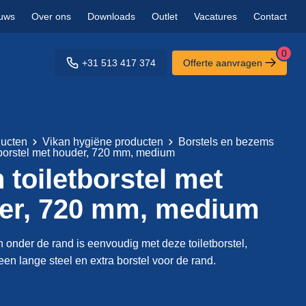
uws
Over ons
Downloads
Outlet
Vacatures
Contact
0
+31 513 417 374
Offerte aanvragen
ucten
Vikan hygiëne producten
Borstels en bezems
tborstel met houder, 720 mm, medium
 toiletborstel met
er, 720 mm, medium
nder de rand is eenvoudig met deze toiletborstel,
een lange steel en extra borstel voor de rand.