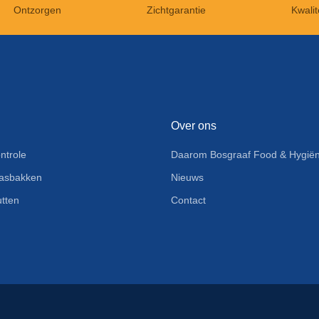
Ontzorgen
Zichtgarantie
Kwalit
Over ons
ntrole
Daarom Bosgraaf Food & Hygiën
asbakken
Nieuws
tten
Contact