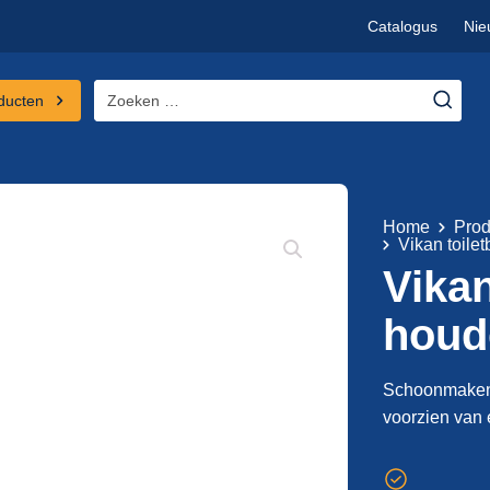
Catalogus
Nie
Zoeken
ducten
naar:
Home
Prod
Vikan toile
Vikan
houd
Schoonmaken o
voorzien van 