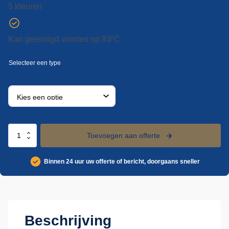
5 kleuren
Kan gereinigd worden op 93ºC
Vikan
Toevoegen aan offerte
ultra
hygiene
Binnen 24 uur uw offerte of bericht, doorgaans sneller
steel,
Ø32
mm,
650
mm
aantal
Beschrijving