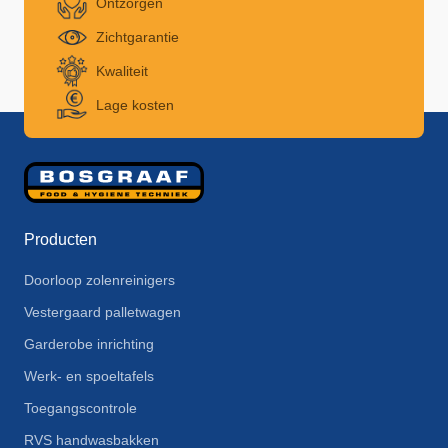
Ontzorgen
Zichtgarantie
Kwaliteit
Lage kosten
Producten
Doorloop zolenreinigers
Vestergaard palletwagen
Garderobe inrichting
Werk- en spoeltafels
Toegangscontrole
RVS handwasbakken