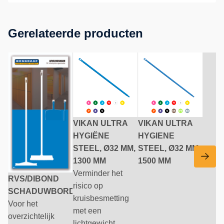
Gerelateerde producten
VIKAN ULTRA
VIKAN ULTRA
HYGIËNE
HYGIENE
STEEL, Ø32 MM,
STEEL, Ø32 MM,
1300 MM
1500 MM
Verminder het
RVS/DIBOND
risico op
SCHADUWBORD
kruisbesmetting
Voor het
met een
overzichtelijk
lichtgewicht,