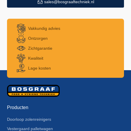
sales@bosgraaftechniek.nl
Vakkundig advies
Ontzorgen
Zichtgarantie
Kwaliteit
Lage kosten
Producten
Doorloop zolenreinigers
Vestergaard palletwagen