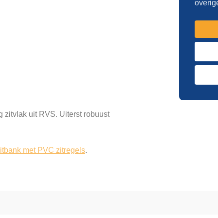
overig
 zitvlak uit RVS. Uiterst robuust
itbank met PVC zitregels
.