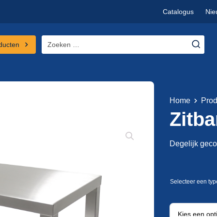
Catalogus
Nie
Zoeken
ducten
naar:
Home
Prod
Zitba
Degelijk geco