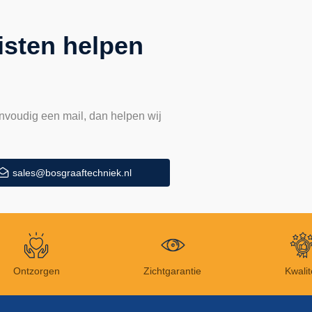
isten helpen
nvoudig een mail, dan helpen wij
sales@bosgraaftechniek.nl
Ontzorgen
Zichtgarantie
Kwalit