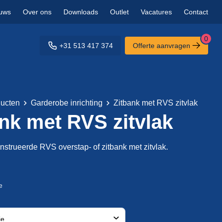
uws
Over ons
Downloads
Outlet
Vacatures
Contact
0
+31 513 417 374
Offerte aanvragen
ucten
Garderobe inrichting
Zitbank met RVS zitvlak
nk met RVS zitvlak
nstrueerde RVS overstap- of zitbank met zitvlak.