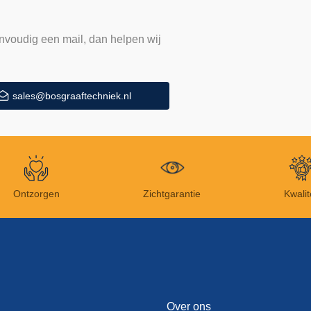
nvoudig een mail, dan helpen wij
sales@bosgraaftechniek.nl
Ontzorgen
Zichtgarantie
Kwalit
Over ons