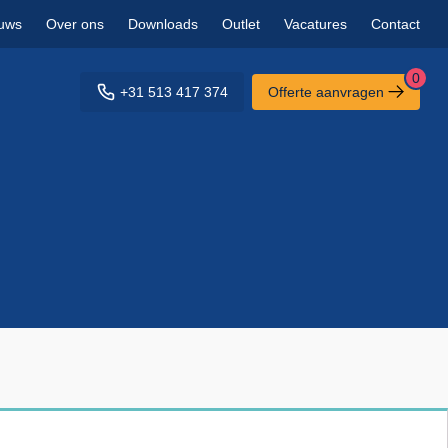
uws
Over ons
Downloads
Outlet
Vacatures
Contact
0
+31 513 417 374
Offerte aanvragen