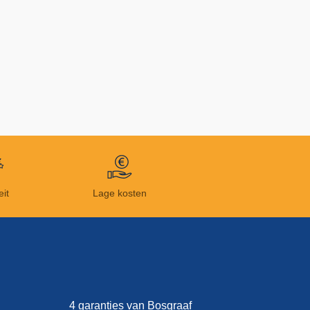
eit
Lage kosten
4 garanties van Bosgraaf