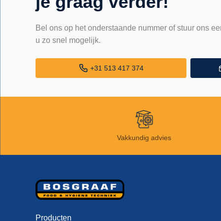
je graag verder!
Bel ons op het onderstaande nummer of stuur ons ee
u zo snel mogelijk.
+31 513 417 374
Vakkundig advies
Producten