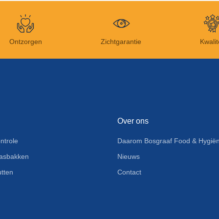
Ontzorgen
Zichtgarantie
Kwalit
Over ons
ntrole
Daarom Bosgraaf Food & Hygiën
asbakken
Nieuws
tten
Contact