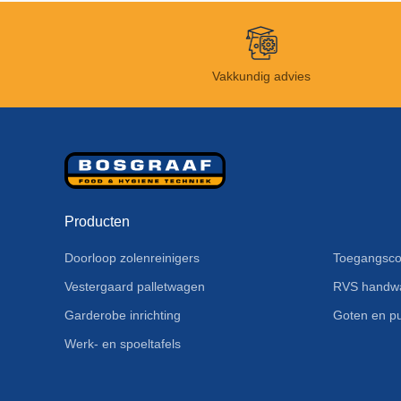
Vakkundig advies
Producten
Doorloop zolenreinigers
Toegangsco
Vestergaard palletwagen
RVS handw
Garderobe inrichting
Goten en pu
Werk- en spoeltafels