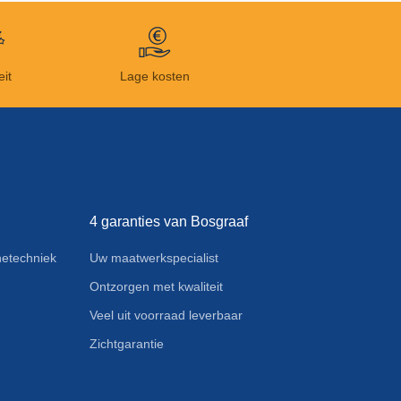
eit
Lage kosten
4 garanties van Bosgraaf
etechniek
Uw maatwerkspecialist
Ontzorgen met kwaliteit
Veel uit voorraad leverbaar
Zichtgarantie