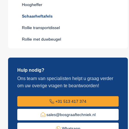
Hoogheffer
Schaarheftafels
Rollie transportdissel
Rollie met duwbeugel
Hulp nodig?
Ons team van specialisten helpt u graag verder
om uw overige vragen te beantwoorden!
+31 513 417 374
sales@bosgraaftechniek.nl
Whatsapp