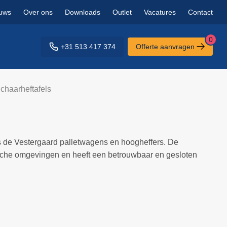
uws
Over ons
Downloads
Outlet
Vacatures
Contact
0
+31 513 417 374
Offerte aanvragen
chaarheftafels
ls de Vestergaard palletwagens en hoogheffers. De
tische omgevingen en heeft een betrouwbaar en gesloten