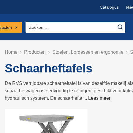
Catalogus
Nie
Zoeken
ducten
naar:
Home
Producten
Stoelen, bordessen en ergonomie
S
Schaarheftafels
De RVS verrijdbare schaarheftafel is van dezelfde makelij a
schaarhefwagen is eenvoudig te reinigen, geschikt voor kri
hydraulisch systeem. De schaarhefta ...
Lees meer