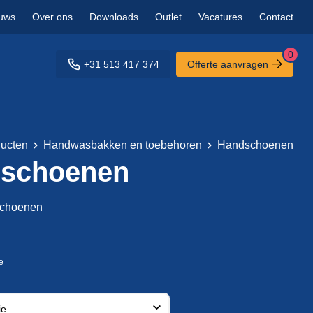
uws
Over ons
Downloads
Outlet
Vacatures
Contact
0
+31 513 417 374
Offerte aanvragen
ucten
Handwasbakken en toebehoren
Handschoenen
schoenen
schoenen