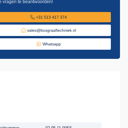
e vragen te beantwoorden!
+31 513 417 374
sales@bosgraaftechniek.nl
Whatsapp
ikelnummer
02.05.11.005S