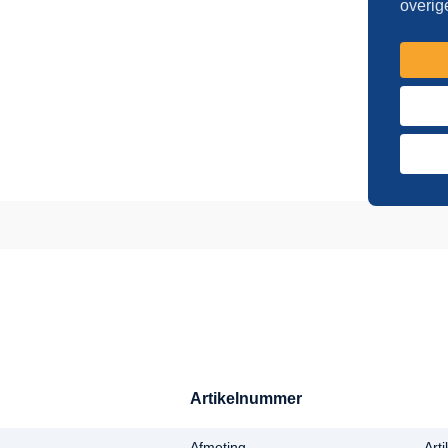
overig
Artikelnummer
Afmeting
-
Art