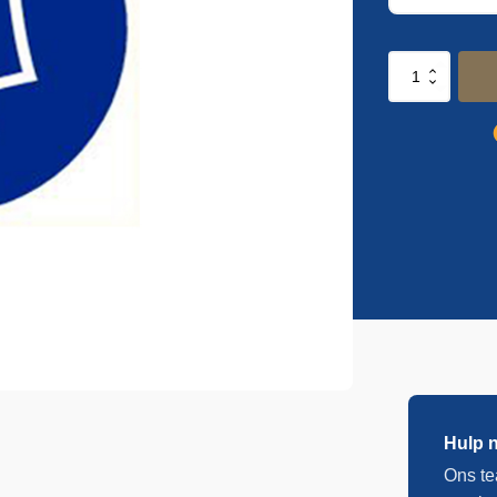
Handschoenen
aantal
Hulp 
Ons te