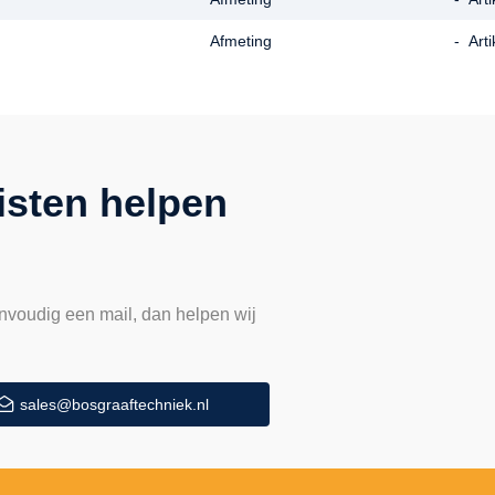
Afmeting
-
Art
isten helpen
nvoudig een mail, dan helpen wij
sales@bosgraaftechniek.nl