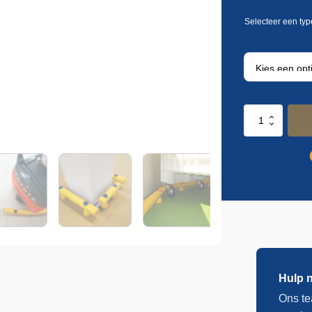
Panelchok
enkele
geleiderails
PCK
Crash
barrier
aantal
Hulp 
Ons te