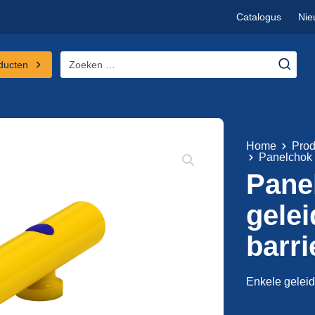
Catalogus
Nie
Zoeken
ducten
naar:
Home
Prod
Panelchok 
Pane
gele
barri
Enkele geleide