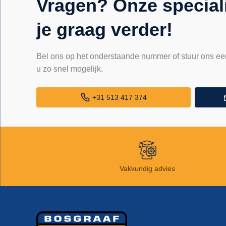
Vragen? Onze special
je graag verder!
Bel ons op het onderstaande nummer of stuur ons ee
u zo snel mogelijk.
+31 513 417 374
Vakkundig advies