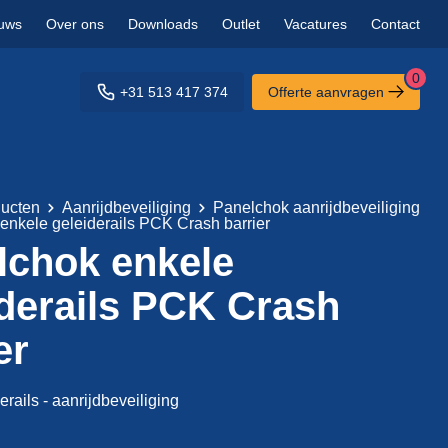
uws
Over ons
Downloads
Outlet
Vacatures
Contact
0
+31 513 417 374
Offerte aanvragen
ucten
Aanrijdbeveiliging
Panelchok aanrijdbeveiliging
enkele geleiderails PCK Crash barrier
lchok enkele
iderails PCK Crash
er
rails - aanrijdbeveiliging