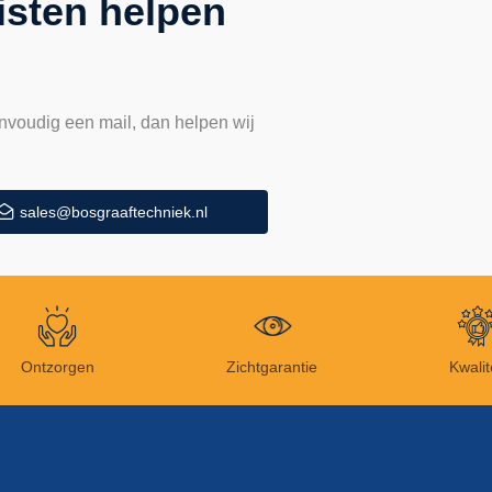
isten helpen
nvoudig een mail, dan helpen wij
sales@bosgraaftechniek.nl
Ontzorgen
Zichtgarantie
Kwalit