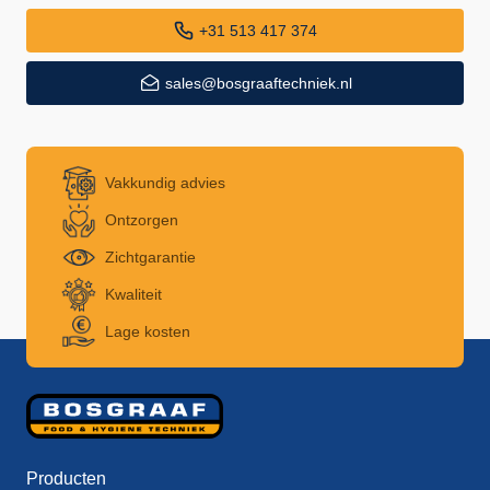
+31 513 417 374
sales@bosgraaftechniek.nl
Vakkundig advies
Ontzorgen
Zichtgarantie
Kwaliteit
Lage kosten
Producten