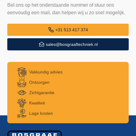
Bel ons op het onderstaande nummer of stuur ons
eenvoudig een mail, dan helpen wij u zo snel mogelijk.
+31 513 417 374
sales@bosgraaftechniek.nl
Vakkundig advies
Ontzorgen
Zichtgarantie
Kwaliteit
Lage kosten